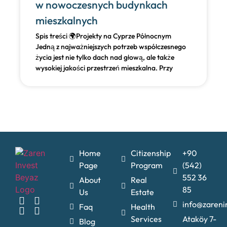
w nowoczesnych budynkach
mieszkalnych
Spis treści 🌍Projekty na Cyprze Północnym
Jedną z najważniejszych potrzeb współczesnego
życia jest nie tylko dach nad głową, ale także
wysokiej jakości przestrzeń mieszkalna. Przy
Home
Citizenship
+90
Page
Program
(542)
552 36
About
Real
85
Us
Estate
info@zareni
Faq
Health
Services
Ataköy 7-
Blog