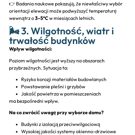
👉 Badania naukowe pokazują, że niewłaściwy wybór
orientacji elewacji może podwyższyć temperaturę
wewnątrz o
3–5°C
w miesiącach letnich.
🌬️ 3. Wilgotność, wiatr i
trwałość budynków
Wpływ wilgotności:
Poziom wilgotności jest wyższy na obszarach
przybrzeżnych. Sytuacja ta:
Ryzyko korozji materiałów budowlanych
Powstawanie pleśni i grzybów
Jakość powietrza w pomieszczeniach
ma bezpośredni wpływ.
Na co zwrócić uwagę przy wyborze domu?
Budynki z izolacją przeciwwilgociową
Wysokiej jakości systemy okienno-drzwiowe