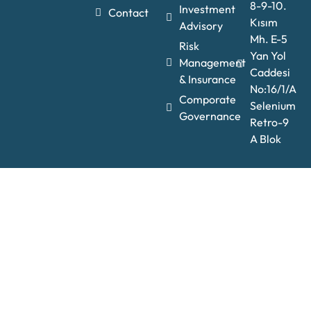
8-9-10.
Investment
Contact
Kısım
Advisory
Mh. E-5
Risk
Yan Yol
Management
Caddesi
& Insurance
No:16/1/A
Comporate
Selenium
Governance
Retro-9
A Blok