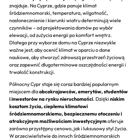
znajduje. Na Cyprze, gdzie panuje klimat
śródziemnomorski, temperatura, wilgotność,
nasłonecznienie i kierunki wiatru determinują wiele
czynników – od projektowania domów po wybór
elewacji, od zużycia energii po komfort wnętrz.
Dlatego przy wyborze domu na Cyprze niezwykle
ważne jest, aby ocenić klimat w oparciu o dane
naukowe, aby stworzyć zdrowszą przestrzeń życiową
oraz zapewnić długoterminowe oszczędności energii i
trwałość konstrukcji.
Północny Cypr staje się coraz bardziej popularnym
miejscem dla
obcokrajowców, emerytów, studentów
i inwestorów na rynku nieruchomości
. Dzięki
niskim
kosztom życia, ciepłemu klimatowi
śródziemnomorskiemu, bezpiecznemu otoczeniu i
atrakcyjnym możliwościom inwestycyjnym
oferuje
zarówno przystępny cenowo, jak i luksusowy styl życia.
W przeciwieństwie do innych śródziemnomorskich